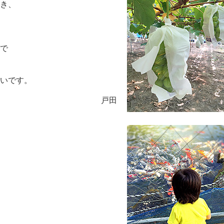
き、
で
いです。
戸田